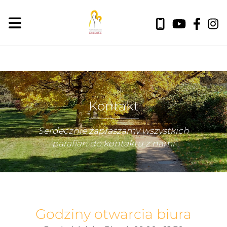
Kontakt
Serdecznie zapraszamy wszystkich
parafian do kontaktu z nami
Godziny otwarcia biura